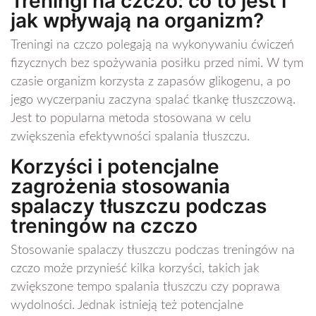
Treningi na czczo: co to jest i
jak wpływają na organizm?
Treningi na czczo polegają na wykonywaniu ćwiczeń
fizycznych bez spożywania posiłku przed nimi. W tym
czasie organizm korzysta z zapasów glikogenu, a po
jego wyczerpaniu zaczyna spalać tkankę tłuszczową.
Jest to popularna metoda stosowana w celu
zwiększenia efektywności spalania tłuszczu.
Korzyści i potencjalne
zagrożenia stosowania
spalaczy tłuszczu podczas
treningów na czczo
Stosowanie spalaczy tłuszczu podczas treningów na
czczo może przynieść kilka korzyści, takich jak
zwiększone tempo spalania tłuszczu czy poprawa
wydolności. Jednak istnieją też potencjalne