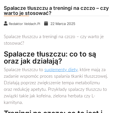
Spalacze tłuszczu a treningi na czczo – czy
warto je stosować?
22 Marca 2025
Redaktor Veldach.pl
Spalacze tłuszczu a treningi na czczo – czy warto je
stosować?
Spalacze tłuszczu: co to są
oraz jak działają?
Spalacze tłuszczu to
suplementy diety
, które mają za
zadanie wspomóc proces spalania tkanki tłuszczowej.
Działają poprzez zwiększenie tempa metabolizmu
oraz redukcję apetytu. Przykłady spalaczy tłuszczu to
związki takie jak kofeina, zielona herbata czy L-
karnityna.