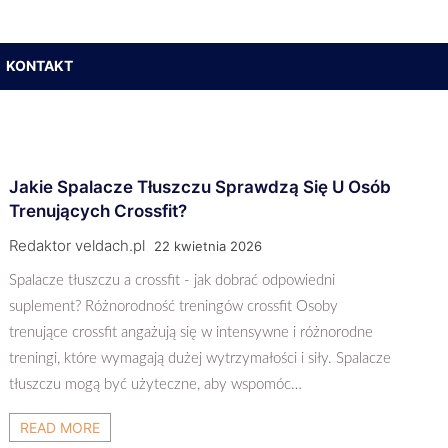
KONTAKT
Jakie Spalacze Tłuszczu Sprawdzą Się U Osób
Trenujących Crossfit?
Redaktor veldach.pl
22 kwietnia 2026
Spalacze tłuszczu a crossfit - jak dobrać odpowiedni
suplement? Różnorodność treningów crossfit Osoby
trenujące crossfit angażują się w intensywne i różnorodne
treningi, które wymagają dużej wytrzymałości i siły. Spalacze
tłuszczu mogą być użyteczne, aby wspomóc…
READ MORE